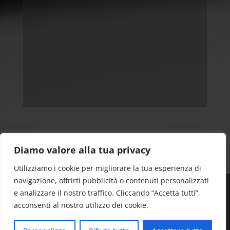
Diamo valore alla tua privacy
Utilizziamo i cookie per migliorare la tua esperienza di
navigazione, offrirti pubblicità o contenuti personalizzati
e analizzare il nostro traffico. Cliccando “Accetta tutti”,
© 2025 |
Ristorante Anima Sarda
| All Rights
acconsenti al nostro utilizzo dei cookie.
Reserved | P.I. 03836620132 | Via Milano, 21 | 22063
Cantù (CO) | Grafica e Realizzazione Sito Web: