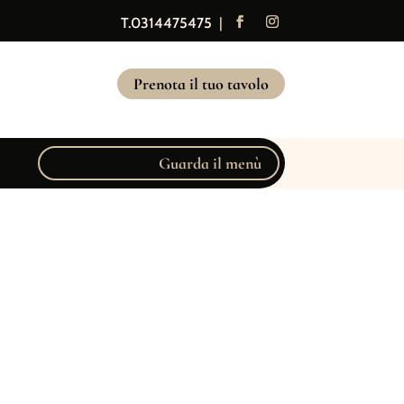
T.0314475475
|
Prenota il tuo tavolo
Guarda il menù