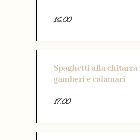
16.00
Spaghetti alla chitarra
gamberi e calamari
17.00