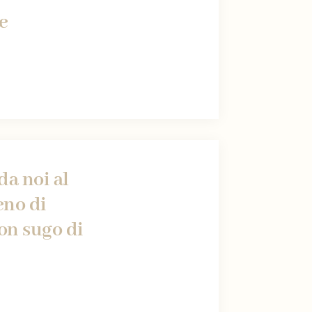
re
da noi al
eno di
con sugo di