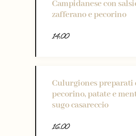
Campidanese con salsic
zafferano e pecorino
14.00
Culurgiones preparati 
pecorino, patate e ment
sugo casareccio
16.00