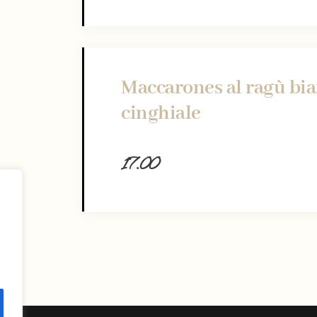
Maccarones al ragù bia
cinghiale
17.00