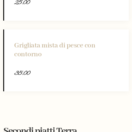
25.00
Grigliata mista di pesce con
contorno
35.00
Secondi piatti Terra